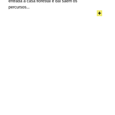
entrada a casa florestal e daí saem os
percursos...
+