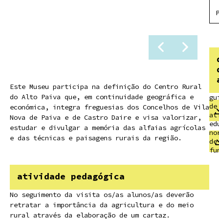
Este Museu participa na definição do Centro Rural
do Alto Paiva que, em continuidade geográfica e
gu
de
económica, integra freguesias dos Concelhos de Vila
at
Nova de Paiva e de Castro Daire e visa valorizar,
ed
estudar e divulgar a memória das alfaias agrícolas
no
e das técnicas e paisagens rurais da região.
de
fu
atividade pedagógica
No seguimento da visita os/as alunos/as deverão
retratar a importância da agricultura e do meio
rural através da elaboração de um cartaz.