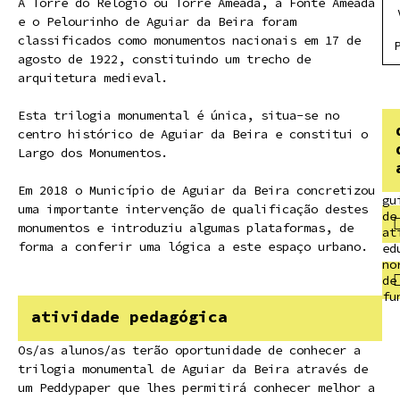
A Torre do Relógio ou Torre Ameada, a Fonte Ameada
e o Pelourinho de Aguiar da Beira foram
classificados como monumentos nacionais em 17 de
agosto de 1922, constituindo um trecho de
arquitetura medieval.
Esta trilogia monumental é única, situa-se no
centro histórico de Aguiar da Beira e constitui o
Largo dos Monumentos.
Em 2018 o Município de Aguiar da Beira concretizou
gu
uma importante intervenção de qualificação destes
de
monumentos e introduziu algumas plataformas, de
at
forma a conferir uma lógica a este espaço urbano.
ed
no
de
fu
atividade pedagógica
Os/as alunos/as terão oportunidade de conhecer a
trilogia monumental de Aguiar da Beira através de
um Peddypaper que lhes permitirá conhecer melhor a