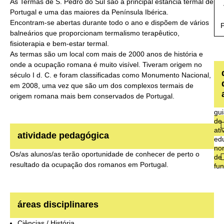
As Termas de S. Pedro do Sul são a principal estância termal de
Portugal e uma das maiores da Península Ibérica.
Encontram-se abertas durante todo o ano e dispõem de vários
balneários que proporcionam termalismo terapêutico,
fisioterapia e bem-estar termal.
As termas são um local com mais de 2000 anos de história e
onde a ocupação romana é muito visível. Tiveram origem no
século I d. C. e foram classificadas como Monumento Nacional,
em 2008, uma vez que são um dos complexos termais de
origem romana mais bem conservados de Portugal.
gu
de
ati
atividade pedagógica
ed
no
Os/as alunos/as terão oportunidade de conhecer de perto o
de
resultado da ocupação dos romanos em Portugal.
fu
áreas disciplinares
Ciências / História