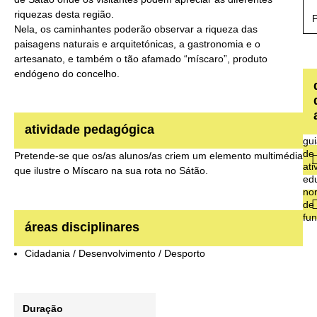
riquezas desta região.
Nela, os caminhantes poderão observar a riqueza das
paisagens naturais e arquitetónicas, a gastronomia e o
artesanato, e também o tão afamado “míscaro”, produto
endógeno do concelho.
atividade pedagógica
gu
de
Pretende-se que os/as alunos/as criem um elemento multimédia
ati
que ilustre o Míscaro na sua rota no Sátão.
ed
no
de
fu
áreas disciplinares
Cidadania / Desenvolvimento / Desporto
Duração