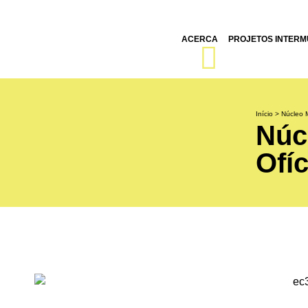
ACERCA
PROJETOS INTERMU
Início
>
Núcleo M
Núc
Ofí