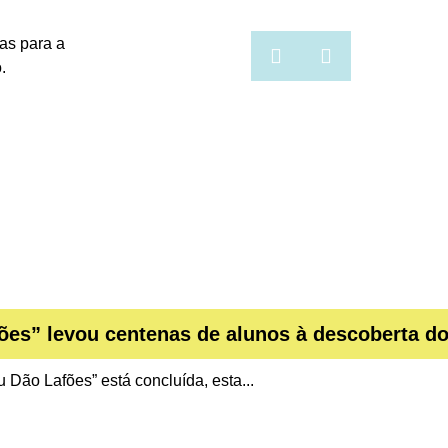
as para a
.
es” levou centenas de alunos à descoberta do 
Dão Lafões” está concluída, esta...