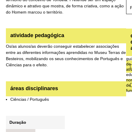
dinâmico e atrativo que mostra, de forma criativa, como a ação
do Homem marcou o território.
atividade pedagógica
Os/as alunos/as deverão conseguir estabelecer associações
entre as diferentes informações aprendidas no Museu Terras de
gu
Besteiros, mobilizando os seus conhecimentos de Português e
de
Ciências para o efeito.
ati
ed
no
de
áreas disciplinares
fu
Ciências / Português
Duração