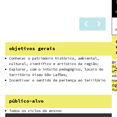
objetivos gerais
Conhecer o património histórico, ambiental,
gu
cultural, científico e artístico da região;
de
Explorar, com o intuito pedagógico, locais do
at
território Viseu Dão Lafões;
ed
Incentivar o sentido de pertença ao território
no
de
fu
público-alvo
Todos os ciclos de ensino