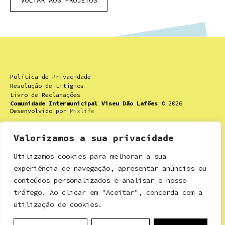
Política de Privacidade
Resolução de Litígios
Livro de Reclamações
Comunidade Intermunicipal Viseu Dão Lafões
© 2026
Desenvolvido por
Mixlife
Valorizamos a sua privacidade
Utilizamos cookies para melhorar a sua
Contactos
experiência de navegação, apresentar anúncios ou
Rua Dr. Ricardo Mota nº 16,
conteúdos personalizados e analisar o nosso
3460-613 Tondela
tráfego. Ao clicar em "Aceitar", concorda com a
utilização de cookies.
+351 232 812 156