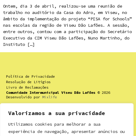
Ontem, dia 3 de abril, realizou-se uma reunião de
trabalho no auditório da Casa do Adro, em Viseu, no
âmbito da implementação do projeto “PISA for Schools”
nas escolas da região de Viseu Dão Lafões. A sessão,
entre outros, contou com a participação do Secretário
Executivo da CIM Viseu Dão Lafões, Nuno Martinho, do
Instituto […]
Política de Privacidade
Resolução de Litígios
Livro de Reclamações
Comunidade Intermunicipal Viseu Dão Lafões
© 2026
Desenvolvido por
Mixlife
Valorizamos a sua privacidade
Utilizamos cookies para melhorar a sua
Contactos
experiência de navegação, apresentar anúncios ou
Rua Dr. Ricardo Mota nº 16,