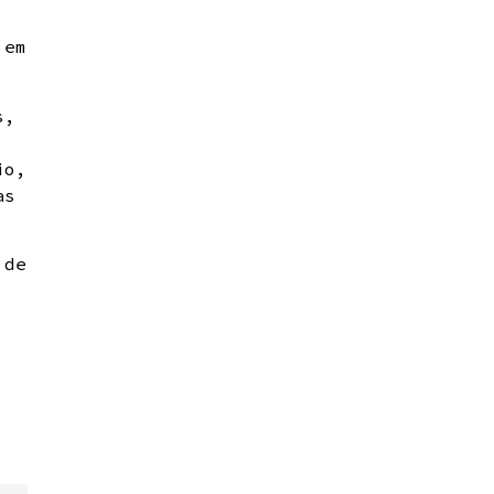
 em
s,
io,
as
 de