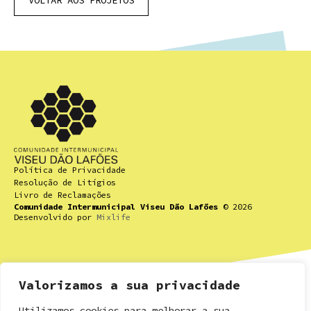
Política de Privacidade
Resolução de Litígios
Livro de Reclamações
Comunidade Intermunicipal Viseu Dão Lafões
© 2026
Desenvolvido por
Mixlife
Contactos
Valorizamos a sua privacidade
Rua Dr. Ricardo Mota nº 16,
Utilizamos cookies para melhorar a sua