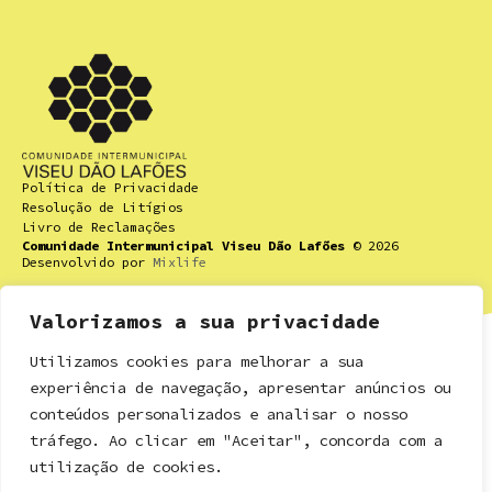
Política de Privacidade
Resolução de Litígios
Livro de Reclamações
Comunidade Intermunicipal Viseu Dão Lafões
© 2026
Desenvolvido por
Mixlife
Valorizamos a sua privacidade
Utilizamos cookies para melhorar a sua
Contactos
experiência de navegação, apresentar anúncios ou
Rua Dr. Ricardo Mota nº 16,
conteúdos personalizados e analisar o nosso
3460-613 Tondela
tráfego. Ao clicar em "Aceitar", concorda com a
utilização de cookies.
+351 232 812 156