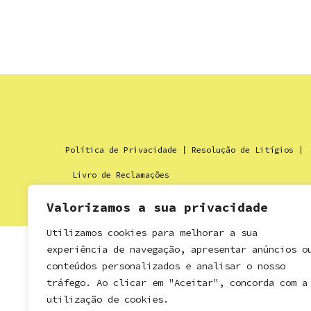
Política de Privacidade
Resolução de Litígios
Livro de Reclamações
Comunidade Intermunicipal Viseu Dão Lafões
© 2026
Desenvolvido por
Mixlife
Valorizamos a sua privacidade
Utilizamos cookies para melhorar a sua
experiência de navegação, apresentar anúncios o
conteúdos personalizados e analisar o nosso
tráfego. Ao clicar em "Aceitar", concorda com a
utilização de cookies.