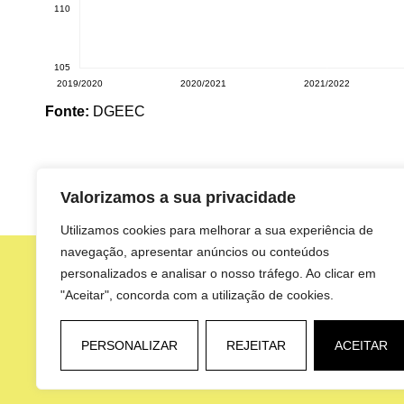
Fonte:
DGEEC
Valorizamos a sua privacidade
Utilizamos cookies para melhorar a sua experiência de
navegação, apresentar anúncios ou conteúdos
personalizados e analisar o nosso tráfego. Ao clicar em
"Aceitar", concorda com a utilização de cookies.
Política de Privacidade
Resolução de Litígios
Livro de Re
PERSONALIZAR
REJEITAR
ACEITAR
Comunidade Intermunicipal Viseu Dão Lafões
© 2026
Desenvolvido por
Mixlife