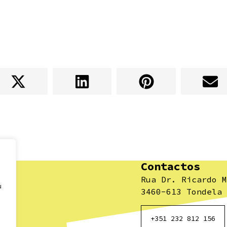
Contactos
Rua Dr. Ricardo M
u
3460-613 Tondela
+351 232 812 156