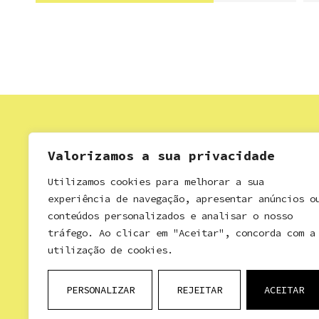
Valorizamos a sua privacidade
Utilizamos cookies para melhorar a sua
experiência de navegação, apresentar anúncios o
conteúdos personalizados e analisar o nosso
tráfego. Ao clicar em "Aceitar", concorda com a
utilização de cookies.
Política de Privacidade
Resolução de Litígios
PERSONALIZAR
REJEITAR
ACEITAR
Livro de Reclamações
Comunidade Intermunicipal Viseu Dão Lafões
© 2026