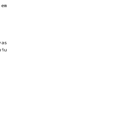
 em
vas
uiu