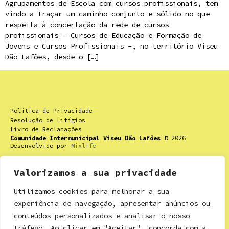
Agrupamentos de Escola com cursos profissionais, tem
vindo a traçar um caminho conjunto e sólido no que
respeita à concertação da rede de cursos
profissionais – Cursos de Educação e Formação de
Jovens e Cursos Profissionais -, no território Viseu
Dão Lafões, desde o […]
Política de Privacidade
Resolução de Litígios
Livro de Reclamações
Comunidade Intermunicipal Viseu Dão Lafões
© 2026
Desenvolvido por
Mixlife
Valorizamos a sua privacidade
Utilizamos cookies para melhorar a sua
Contactos
experiência de navegação, apresentar anúncios ou
Rua Dr. Ricardo Mota nº 16,
conteúdos personalizados e analisar o nosso
3460-613 Tondela
tráfego. Ao clicar em "Aceitar", concorda com a