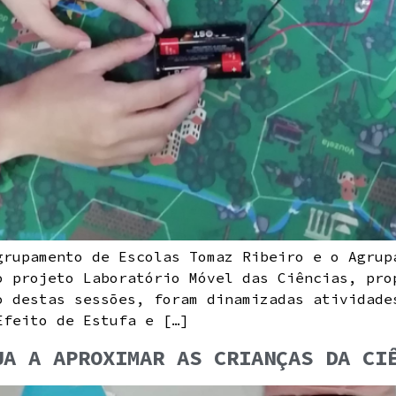
grupamento de Escolas Tomaz Ribeiro e o Agrup
o projeto Laboratório Móvel das Ciências, pro
o destas sessões, foram dinamizadas atividade
Efeito de Estufa e […]
UA A APROXIMAR AS CRIANÇAS DA CI