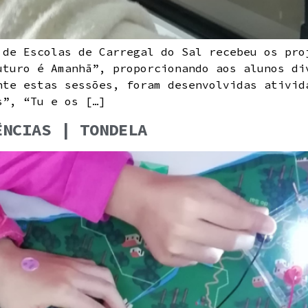
 de Escolas de Carregal do Sal recebeu os pro
uturo é Amanhã”, proporcionando aos alunos di
nte estas sessões, foram desenvolvidas ativid
s”, “Tu e os […]
ÊNCIAS | TONDELA